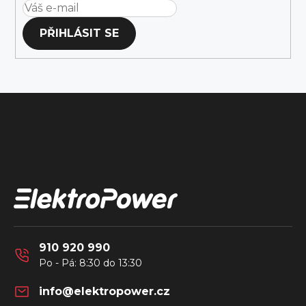
PŘIHLÁSIT SE
Z
á
Kontakt
p
a
t
í
910 920 990
info
@
elektropower.cz