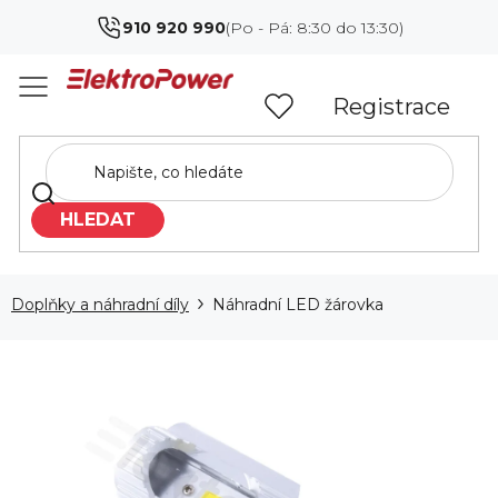
Přejít
910 920 990
na
obsah
Registrace
HLEDAT
Doplňky a náhradní díly
Náhradní LED žárovka