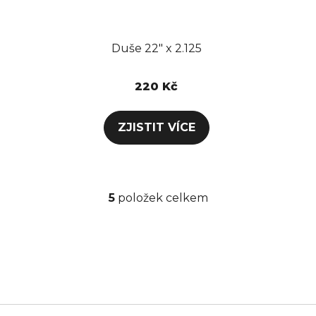
Duše 22" x 2.125
220 Kč
5
položek celkem
O
v
l
á
d
a
c