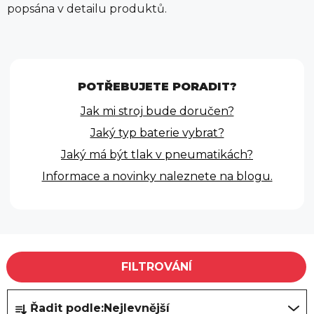
popsána v detailu produktů.
POTŘEBUJETE PORADIT?
Jak mi stroj bude doručen?
Jaký typ baterie vybrat?
Jaký má být tlak v pneumatikách?
Informace a novinky naleznete na blogu.
V
FILTROVÁNÍ
ý
p
Ř
Řadit podle:
Nejlevnější