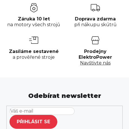
í
p
r
Záruka 10 let
Doprava zdarma
v
na motory všech strojů
při nákupu skútrů
k
y
v
ý
Zasíláme sestavené
Prodejny
a prověřené stroje
ElektroPower
p
Navštivte nás
i
s
u
Odebírat newsletter
PŘIHLÁSIT SE