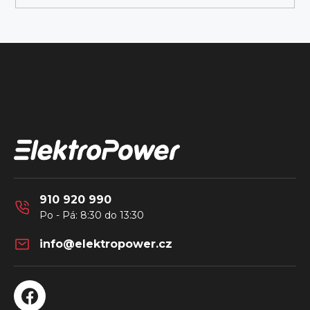
Z
á
Kontakt
p
a
t
í
910 920 990
info
@
elektropower.cz