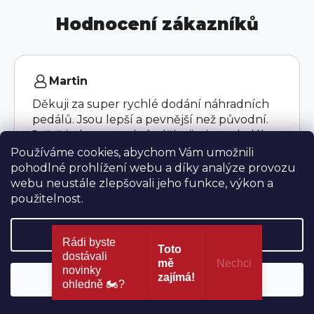
Hodnocení zákazníků
Martin
Děkuji za super rychlé dodání náhradních
pedálů. Jsou lepší a pevnější než původní.
Ještě jednou mockrát děkuji a jen tak dál.
Používáme cookies, abychom Vám umožnili
100%
pohodlné prohlížení webu a díky analýze provozu
webu neustále zlepšovali jeho funkce, výkon a
použitelnost.
ZOBRAZIT VŠECHNY
Nastavení
Rádi byste
Toto
dostávali
mě
Nechci​
novinky
zajímá!
Souhlasím
ohledně 🏍?​
Blog
ZJISTIT VÍCE