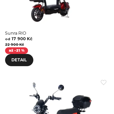
Sunra RIO
17 900 Kč
od
22 900 Kč
až –21 %
DETAIL