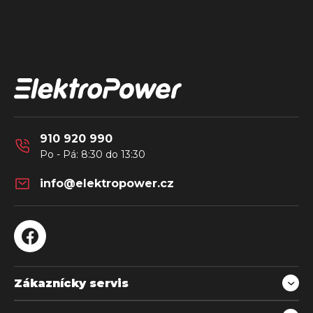
Z
á
Kontakt
p
a
t
í
910 920 990
info
@
elektropower.cz
Zákaznícky servis