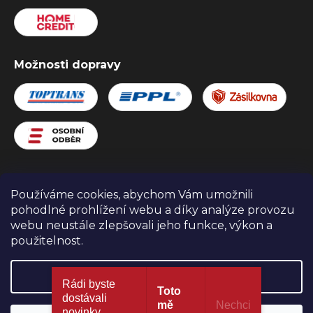
Možnosti dopravy
Používáme cookies, abychom Vám umožnili
Zboží.cz
Heureka.cz
Obchodní podmínky
pohodlné prohlížení webu a díky analýze provozu
webu neustále zlepšovali jeho funkce, výkon a
použitelnost.
Nastavení
Copyright 2026
ELEKTROPOWER
. Všechna práva
Rádi byste
Toto
vyhrazena.
dostávali
mě
Nechci​
novinky