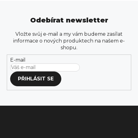
v
d
á
n
a
í
Odebírat newsletter
c
í
Vložte svůj e-mail a my vám budeme zasílat
p
informace o nových produktech na našem e-
r
shopu.
v
k
E-mail
y
v
PŘIHLÁSIT SE
ý
p
i
s
u
Z
á