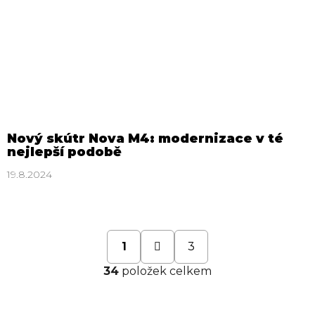
Nový skútr Nova M4: modernizace v té
nejlepší podobě
19.8.2024
S
1
3
t
O
r
34
položek celkem
á
v
n
l
k
o
á