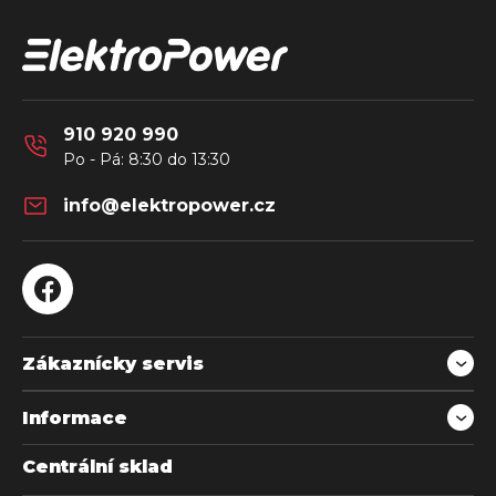
Kontakt
p
a
t
í
910 920 990
info
@
elektropower.cz
Zákaznícky servis
Informace
Centrální sklad