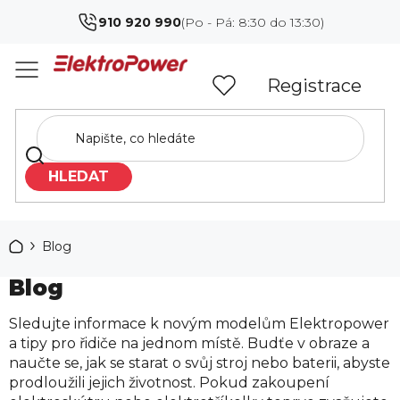
Přejít
910 920 990
na
obsah
Registrace
HLEDAT
Domů
Blog
Blog
Sledujte informace k novým modelům Elektropower
a tipy pro řidiče na jednom místě. Budťe v obraze a
naučte se, jak se starat o svůj stroj nebo baterii, abyste
prodloužili jejich životnost. Pokud zakoupení