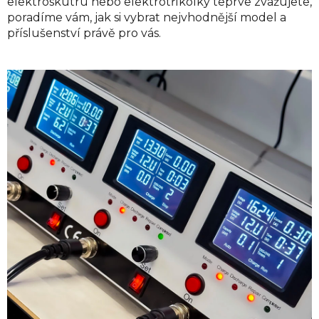
elektroskútru nebo elektrotříkolky teprve zvažujete,
poradíme vám, jak si vybrat nejvhodnější model a
příslušenství právě pro vás.
V
ý
p
i
s
č
l
á
n
k
ů