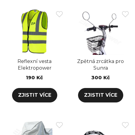
s
z
p
e
r
n
o
í
d
p
u
r
k
o
t
d
Reflexní vesta
Zpětná zrcátka pro
ů
u
Elektropower
Sunra
k
190 Kč
300 Kč
t
ů