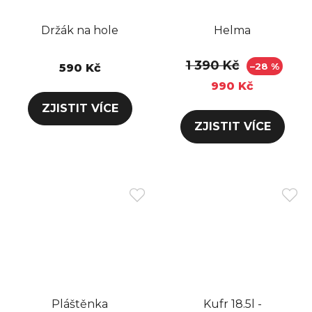
Držák na hole
Helma
1 390 Kč
–28 %
590 Kč
990 Kč
Pláštěnka
Kufr 18.5l -