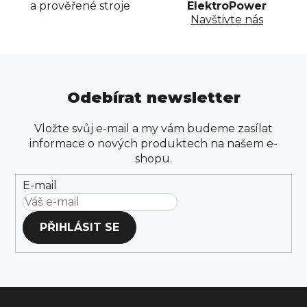
y
a prověřené stroje
ElektroPower
v
Navštivte nás
ý
p
i
s
Odebírat newsletter
u
Vložte svůj e-mail a my vám budeme zasílat
informace o nových produktech na našem e-
shopu.
E-mail
PŘIHLÁSIT SE