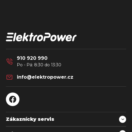
Z
á
Kontakt
p
a
t
í
910 920 990
info
@
elektropower.cz
Zákaznícky servis