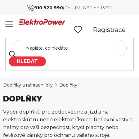
Přejít
910 920 990
na
obsah
Registrace
HLEDAT
Doplňky a náhradní díly
Doplňky
DOPLŇKY
Výběr doplňků pro zodpovědnou jízdu na
elektroskútru nebo elektrotříkolce. Reflexní vesty a
helmy pro vaši bezpečnost, krycí plachty nebo
řetězové zámky pro ochranu vašeho stroje.