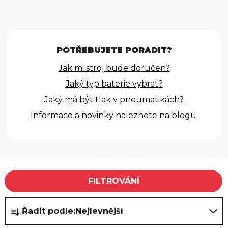
POTŘEBUJETE PORADIT?
Jak mi stroj bude doručen?
Jaký typ baterie vybrat?
Jaký má být tlak v pneumatikách?
Informace a novinky naleznete na blogu.
V
FILTROVÁNÍ
ý
p
Ř
Řadit podle:
Nejlevnější
i
a