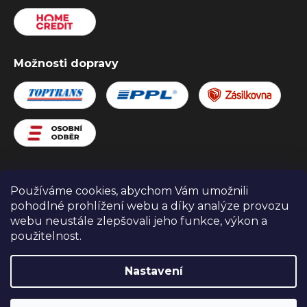
Možnosti dopravy
Používáme cookies, abychom Vám umožnili
Zboží.cz
Heureka.cz
Obchodní podmínky
pohodlné prohlížení webu a díky analýze provozu
webu neustále zlepšovali jeho funkce, výkon a
použitelnost.
Nastavení
Copyright 2026
ELEKTROPOWER
. Všechna práva
vyhrazena.