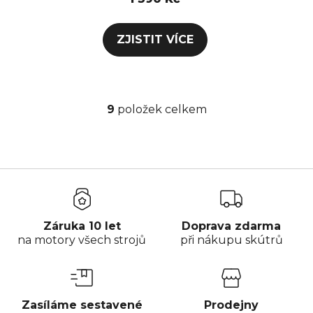
9
položek celkem
O
v
l
á
d
a
c
Záruka 10 let
Doprava zdarma
í
na motory všech strojů
při nákupu skútrů
p
r
v
k
Zasíláme sestavené
Prodejny