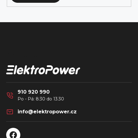
Z
á
Kontakt
p
a
t
í
910 920 990
info
@
elektropower.cz