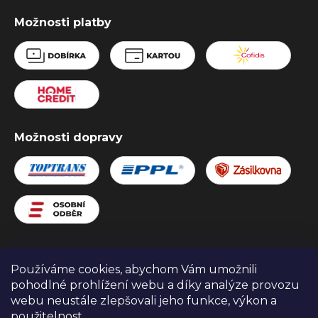
Možnosti platby
Možnosti dopravy
Používáme cookies, abychom Vám umožnili
Zboží.cz
Heureka.cz
Obchodní podmínky
pohodlné prohlížení webu a díky analýze provozu
webu neustále zlepšovali jeho funkce, výkon a
použitelnost.