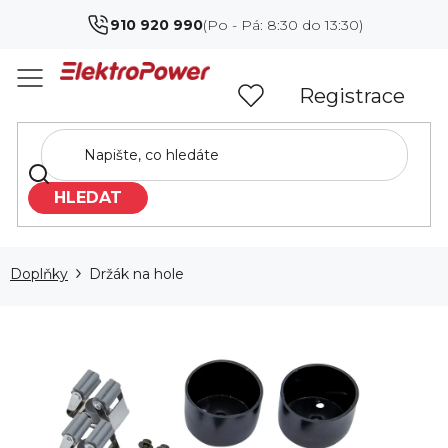
Přejít
910 920 990
na
obsah
Registrace
HLEDAT
Doplňky
Držák na hole