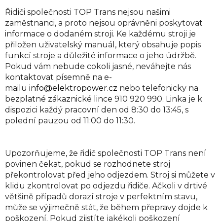
Řidiči společnosti TOP Trans nejsou našimi
zaměstnanci, a proto nejsou oprávněni poskytovat
informace o dodaném stroji. Ke každému stroji je
přiložen uživatelský manuál, který obsahuje popis
funkcí stroje a důležité informace o jeho údržbě.
Pokud vám nebude cokoli jasné, neváhejte nás
kontaktovat písemně na e-
mailu
info@elektropower.cz
nebo telefonicky na
bezplatné zákaznické lince
910 920 990
. Linka je k
dispozici každý pracovní den od 8:30 do 13:45, s
polední pauzou od 11:00 do 11:30.
Upozorňujeme, že řidič společnosti TOP Trans není
povinen čekat, pokud se rozhodnete stroj
překontrolovat před jeho odjezdem. Stroj si můžete v
klidu zkontrolovat po odjezdu řidiče. Ačkoli v drtivé
většině případů dorazí stroje v perfektním stavu,
může se výjimečně stát, že během přepravy dojde k
poškození. Pokud zjistíte jakékoli poškození