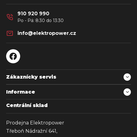
í
910 920 990
info
@
elektropower.cz
Zákaznícky servis
Informace
Centrální sklad
Prodejna Elektropower
Třeboň Nádražní 641,