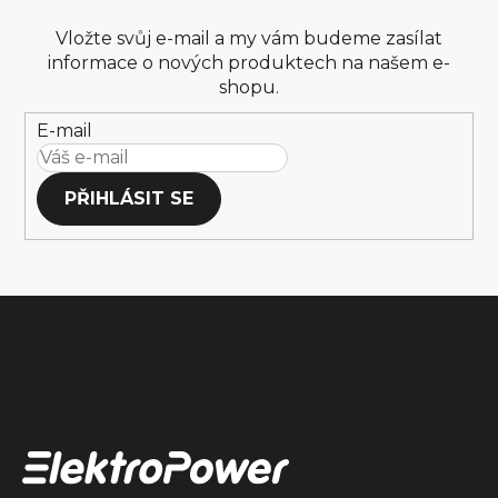
Vložte svůj e-mail a my vám budeme zasílat
informace o nových produktech na našem e-
shopu.
E-mail
PŘIHLÁSIT SE
Z
á
Kontakt
p
a
t