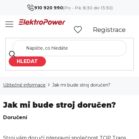
Přejít
910 920 990
na
obsah
Registrace
HLEDAT
Užitečné informace
Jak mi bude stroj doručen?
Jak mi bude stroj doručen?
Doručení
Stroj vám doručí přepravní společnost TOP Trans.