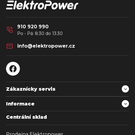
a
t
í
910 920 990
info
@
elektropower.cz
Zákaznícky servis
Informace
Centrální sklad
Prodejna Elektropower