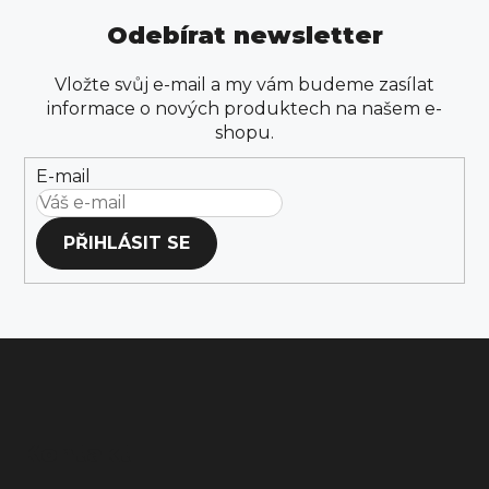
Odebírat newsletter
Vložte svůj e-mail a my vám budeme zasílat
informace o nových produktech na našem e-
shopu.
E-mail
PŘIHLÁSIT SE
Z
á
Kontakt
p