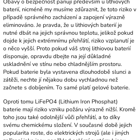
Obavy o bezpečnost panují především u lithiových
baterií, nicméně my musíme zdůraznit, že toto riziko v
případě správného zacházení a zapojení výrazně
eliminováno. Je pravda, že u lithiových baterií je
nutné dbát na jejich správnou teplotu, jelikož pokud
dojde k jejich extrémnímu přehřátí, riziko vzplanutí je
o něco vyšší. Proto pokud váš stroj lithiovou baterií
disponuje, opravdu dbejte na její důkladné
uskladnění ve stínu nebo chladnějším prostoru.
Pokud baterie byla vystavena dlouhodobě slunci a
zátěži, nechte jí nějakou dobu vychladnou než
začnete s dobíjením. To samé platí gelové baterie.
Oproti tomu LiFePO4 (Lithium Iron Phosphat)
baterie mají riziko vzniku požáru výrazně nižší. Kromě
toho jsou také odolnější vůči přehřátí, a to díky
svému chemickému složení. V současné době jejich
popularita roste, do elektrických strojů (ale i jiných