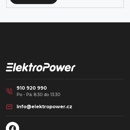
Z
á
Kontakt
p
a
t
í
910 920 990
info
@
elektropower.cz