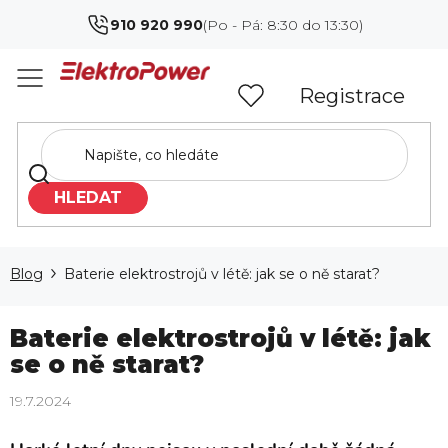
Přejít
910 920 990
na
obsah
Registrace
HLEDAT
Blog
Baterie elektrostrojů v létě: jak se o ně starat?
Baterie elektrostrojů v létě: jak
se o ně starat?
19.7.2024