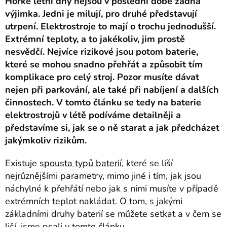
Horké letní dny nejsou v poslední době žádná
výjimka. Jedni je milují, pro druhé představují
utrpení. Elektrostroje to mají o trochu jednodušší.
Extrémní teploty, a to jakékoliv, jim prostě
nesvědčí. Nejvíce rizikové jsou potom baterie,
které se mohou snadno přehřát a způsobit tím
komplikace pro celý stroj. Pozor musíte dávat
nejen při parkování, ale také při nabíjení a dalších
činnostech. V tomto článku se tedy na baterie
elektrostrojů v létě podíváme detailněji a
představíme si, jak se o ně starat a jak předcházet
jakýmkoliv rizikům.
Existuje
spousta typů baterií
, které se liší
nejrůznějšími parametry, mimo jiné i tím, jak jsou
náchylné k přehřátí nebo jak s nimi musíte v případě
extrémních teplot nakládat. O tom, s jakými
základními druhy baterií se můžete setkat a v čem se
liší, jsme psali v
tomto článku
.