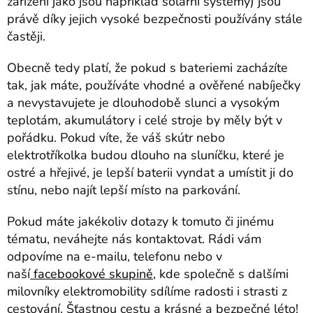
zařízení jako jsou například solární systémy) jsou
právě díky jejich vysoké bezpečnosti používány stále
častěji.
Obecně tedy platí, že pokud s bateriemi zacházíte
tak, jak máte, používáte vhodné a ověřené nabíječky
a nevystavujete je dlouhodobě slunci a vysokým
teplotám, akumulátory i celé stroje by měly být v
pořádku. Pokud víte, že váš skútr nebo
elektrotříkolka budou dlouho na sluníčku, které je
ostré a hřejivé, je lepší baterii vyndat a umístit ji do
stínu, nebo najít lepší místo na parkování.
Pokud máte jakékoliv dotazy k tomuto či jinému
tématu, neváhejte nás kontaktovat. Rádi vám
odpovíme na e-mailu, telefonu nebo v
naší
facebookové skupině
, kde společně s dalšími
milovníky elektromobility sdílíme radosti i strasti z
cestování. Šťastnou cestu a krásné a bezpečné léto!