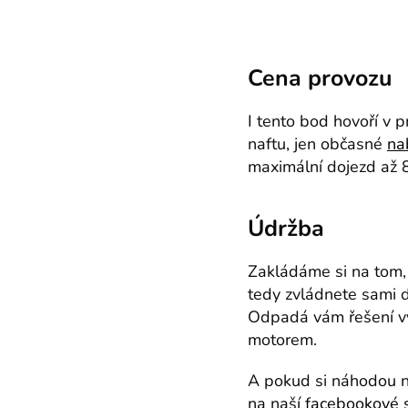
Cena provozu
I tento bod hovoří v p
naftu, jen občasné
na
maximální dojezd až 8
Údržba
Zakládáme si na tom, 
tedy zvládnete sami 
Odpadá vám řešení vým
motorem.
A pokud si náhodou n
na naší
facebookové 