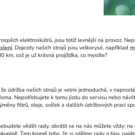
rospěch elektroskútrů, jsou totiž levnější na provoz. Nep
bíjení
. Dojezdy našich strojů jsou velkorysé, například
m
0 km, což je už krásná projížďka, co myslíte?
že údržba našich strojů je velmi jednoduchá, v naprosté 
doma. Nepotřebujete k tomu jízdu do servisu nebo návš
ěny filtrů, oleje, svíček a dalších údržbových prací s
ebudete vědět rady, obrátit se na nás můžete vždy: na
skupině
. Tam kromě toho, že si sdílíme rady a tipy, najd