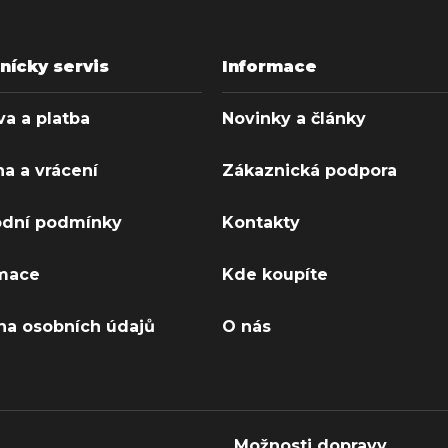
nícky servis
Informace
a a platba
Novinky a články
a a vrácení
Zákaznická podpora
dní podmínky
Kontakty
mace
Kde koupíte
na osobních údajů
O nás
Možnosti dopravy