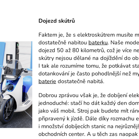
Dojezd skútrů
Faktem je, že s elektroskútrem musíte m
dostatečně nabitou
baterku
. Naše mode
dojezd 50 až 80 kilometrů, což je více než
skútry nejsou dělané na dojíždění do ob
I tak ale rozumíme tomu, že potkávat st
dotankování je často pohodlnější než mys
baterie
dostatečně nabitá.
Dobrou zprávou však je, že dobíjení elek
jednoduché: stačí ho dát každý den dom
jako váš mobil. Stroj pak budete mít rán
připravený k jízdě. Dále díky rozmachu 
i množství dobíjecích stanic na nejrůzněj
obchodních center. A u těch zas naopak