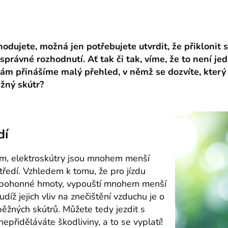
odujete, možná jen potřebujete utvrdit, že přiklonit 
 správné rozhodnutí. Ať tak či tak, víme, že to není je
vám přinášíme malý přehled, v němž se dozvíte, který 
žný skútr?
dí
m, elektroskútry jsou mnohem menší
středí. Vzhledem k tomu, že pro jízdu
í pohonné hmoty, vypouští mnohem menší
díž jejich vliv na znečištění vzduchu je o
ěžných skútrů. Můžete tedy jezdit s
epřiděláváte škodliviny, a to se vyplatí!