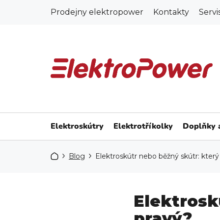
Přejít
Prodejny elektropower
Kontakty
Servi
na
obsah
Elektroskútry
Elektrotříkolky
Doplňky a
Domů
Blog
Elektroskútr nebo běžný skútr: který
Elektrosk
pravý?