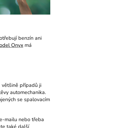
otřebují benzín ani
odel Onyx
má
většině případů ji
těvy automechanika.
pojených se spalovacím
 e-mailu nebo třeba
ete také další