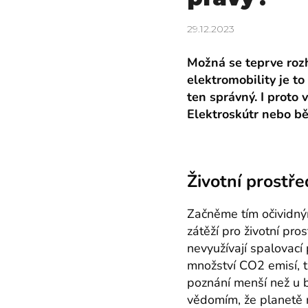
29.12.2023
Možná se teprve rozh
elektromobility je to
ten správný. I proto 
Elektroskútr nebo bě
Životní prostře
Začněme tím očividný
zátěží pro životní pro
nevyužívají spalovac
množství CO2 emisí, tu
poznání menší než u b
vědomím, že planetě n