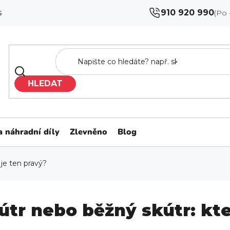
s
910 920 990
HLEDAT
 náhradní díly
Zlevněno
Blog
 je ten pravý?
útr nebo běžný skútr: kte