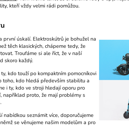
ity, kteří vždy velmi rádi pomůžou.
ru
 první úskalí. Elektroskútrů je bohužel na
ež těch klasických, chápeme tedy, že
ovat. Troufáme si ale říct, že v naší
ad skoro každý.
ty, kdo touží po kompaktním pomocníkovi
o toho, kdo hledá především stabilitu a
 i ty, kdo ve stroji hledají oporu pro
 například proto, že mají problémy s
m.
ší nabídkou seznámit více, doporučujeme
v němž se věnujeme našim modelům a pro