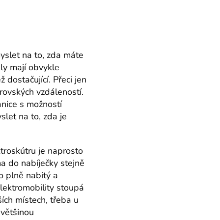
yslet na to, zda máte
ly mají obvykle
 dostačující. Přeci jen
rovských vzdáleností.
anice s možností
let na to, zda je
troskútru je naprosto
a do nabíječky stejně
o plně nabitý a
elektromobility stoupá
ších místech, třeba u
 většinou