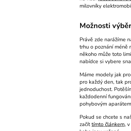
milovníky elektromobil
Možnosti výbě
Právě zde narážíme na
trhu o poznání méně n
někoho může toto limit
nabídce si vybere sn
Máme modely jak pro 
pro každý den, tak pr
jednoduchost. Potěšíme
každodenní fungování,
pohybovým aparáte
Pokud se chcete s na
začít
tímto článkem
, 