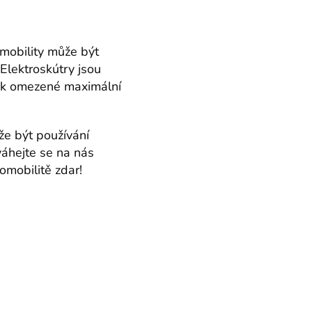
mobility může být
 Elektroskútry jsou
m k omezené maximální
že být používání
váhejte se na nás
romobilitě zdar!